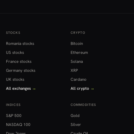
STOCKS
CRYPTO
Romania stocks
Bitcoin
US stocks
Ethereum
France stocks
Solana
Germany stocks
XRP
UK stocks
Cardano
All exchanges
→
All crypto
→
INDICES
COMMODITIES
S&P 500
Gold
NASDAQ 100
Silver
Dow Jones
Crude Oil