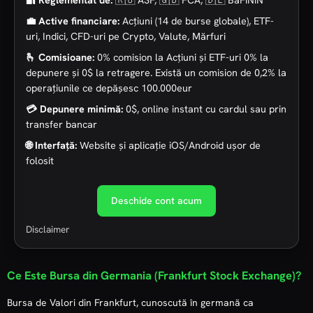
💼 Active financiare:
Acțiuni (14 de burse globale), ETF-
uri, Indici, CFD-uri pe Crypto, Valute, Mărfuri
🫰 Comisioane:
0% comision la Acțiuni și ETF-uri 0% la
depunere și 0$ la retragere. Există un comision de 0,2% la
operațiunile ce depășesc 100.000eur
💳 Depunere minimă:
0$, online instant cu cardul sau prin
transfer bancar
🌐 Interfață:
Website și aplicație iOS/Android ușor de
folosit
Deschide cont acum
Disclaimer
Ce Este Bursa din Germania (Frankfurt Stock Exchange)?
Bursa de Valori din Frankfurt, cunoscută în germană ca