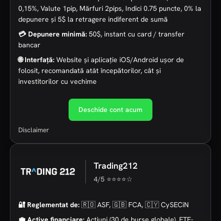
0,15%, Valute 1pip, Mărfuri 2pips, Indici 0.75 puncte, 0% la
depunere și 5$ la retragere indiferent de sumă
💳 Depunere minimă:
50$, instant cu card / transfer
bancar
🌐 Interfață:
Website și aplicație iOS/Android ușor de
folosit, recomandată atât începătorilor, cât și
investitorilor cu vechime
Deschide cont acum
Disclaimer
Trading212
4/5 ⭐⭐⭐⭐☆
🔐 Reglementat de:
🇷🇴 ASF, 🇬🇧 FCA, 🇨🇾 CySECiN
💼 Active financiare:
Acțiuni (30 de burse globale), ETF-