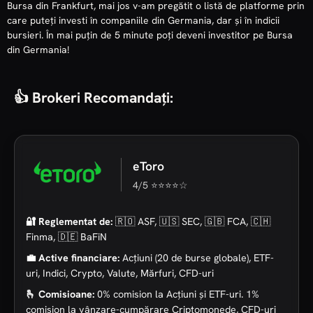
Bursa din Frankfurt, mai jos v-am pregătit o listă de platforme prin
care puteți investi în companiile din Germania, dar și în indicii
bursieri. În mai puțin de 5 minute poți deveni investitor pe Bursa
din Germania!
👍 Brokeri Recomandați:
NAME
PRICE
% CHANGE
DAX P
€26,319.45
0.6
eToro
EURO STOXX
€6,523.86
0.3
4/5 ⭐⭐⭐⭐☆
50 I
MDAX P
€32,407.20
-0.0
🔐 Reglementat de:
🇷🇴 ASF, 🇺🇸 SEC, 🇬🇧 FCA, 🇨🇭
Finma, 🇩🇪 BaFiN
💼 Active financiare:
Acțiuni (20 de burse globale), ETF-
uri, Indici, Crypto, Valute, Mărfuri, CFD-uri
🫰 Comisioane:
0% comision la Acțiuni și ETF-uri. 1%
comision la vânzare-cumpărare Criptomonede, CFD-uri