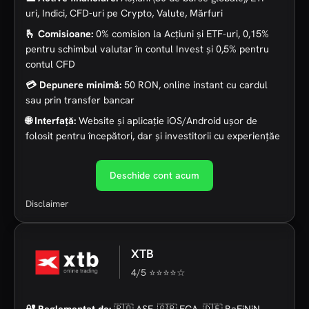
uri, Indici, CFD-uri pe Crypto, Valute, Mărfuri
🫰 Comisioane:
0% comision la Acțiuni și ETF-uri, 0,15%
pentru schimbul valutar în contul Invest și 0,5% pentru
contul CFD
💳 Depunere minimă:
50 RON, online instant cu cardul
sau prin transfer bancar
🌐 Interfață:
Website și aplicație iOS/Android ușor de
folosit pentru începători, dar și investitorii cu experiențăe
Deschide cont acum
Disclaimer
XTB
4/5 ⭐⭐⭐⭐☆
🔐 Reglementat de:
🇷🇴 ASF, 🇬🇧 FCA, 🇩🇪 BaFiNiN