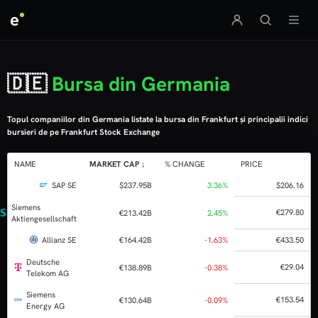
e
🇩🇪
Bursa din Germania
Topul companiilor din Germania listate la bursa din Frankfurt și principalii indici
bursieri de pe Frankfurt Stock Exchange
NAME
MARKET CAP
% CHANGE
SAP SE
$237.95B
3.3
Siemens
€213.42B
2.4
Aktiengesellschaft