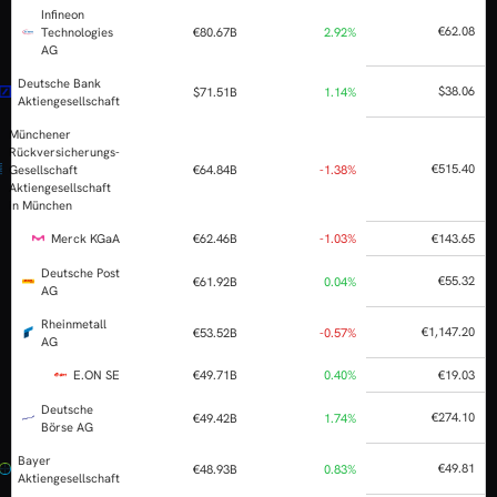
Allianz SE
€164.42B
-1.6
Deutsche
€138.89B
-0.3
Telekom AG
Siemens
€130.64B
-0.0
Energy AG
Infineon
Technologies
€80.67B
2.9
AG
Deutsche Bank
$71.51B
1.1
Aktiengesellschaft
Münchener
Rückversicherungs-
Gesellschaft
€64.84B
-1.3
Aktiengesellschaft