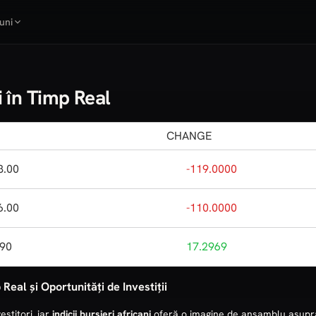
uni
i în Timp Real
CHANGE
8.00
-119.0000
6.00
-110.0000
.90
17.2969
 Real și Oportunități de Investiții
estitori, iar
indicii bursieri africani
oferă o imagine de ansamblu asupra 