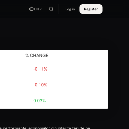
EN
Log in
Register
% CHANGE
-0.11%
-0.10%
0.03%
performanței economiilor din diferite țări de pe