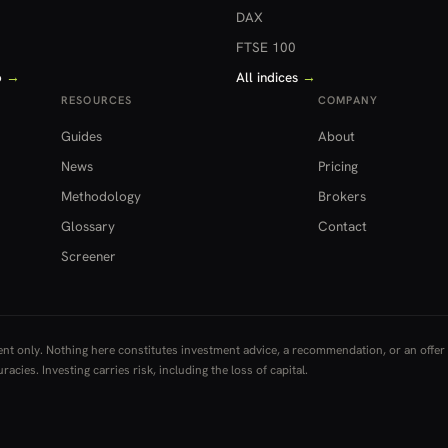
DAX
FTSE 100
o
→
All indices
→
RESOURCES
COMPANY
Guides
About
News
Pricing
Methodology
Brokers
Glossary
Contact
Screener
ntent only. Nothing here constitutes investment advice, a recommendation, or an offer 
cies. Investing carries risk, including the loss of capital.