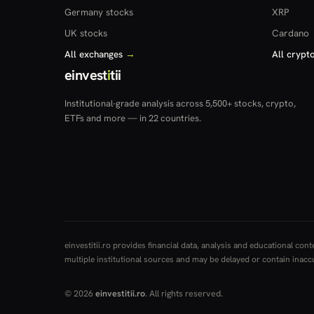
Germany stocks
XRP
UK stocks
Cardano
All exchanges
→
All crypt
einvest
i
tii
Institutional-grade analysis across 5,500+ stocks, crypto,
ETFs and more — in 22 countries.
einvestitii.ro provides financial data, analysis and educational co
multiple institutional sources and may be delayed or contain inaccura
© 2026
einvestitii.ro
. All rights reserved.