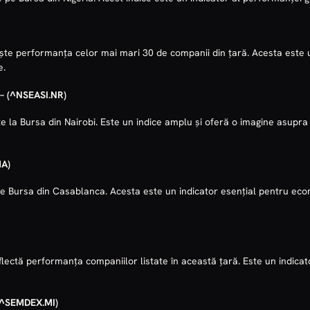
ărește performanța celor mai mari 30 de companii din țară. Acesta est
e.
–
(^NSEASI.NR)
e la Bursa din Nairobi. Este un indice amplu și oferă o imagine asupr
A)
 Bursa din Casablanca. Acesta este un indicator esențial pentru econ
reflectă performanța companiilor listate în această țară. Este un indicat
(^SEMDEX.MI)