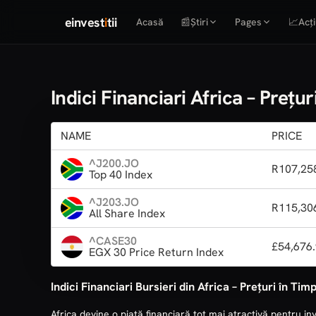
einvest
i
tii
Acasă
📰
Știri
Pages
📈
Acți
Indici Financiari Africa – Prețur
NAME
PRICE
^J200.JO
R107,25
Top 40 Index
^J203.JO
R115,30
All Share Index
^CASE30
£54,676
EGX 30 Price Return Index
Indici Financiari Bursieri din Africa – Prețuri în Timp
Africa devine o piață financiară tot mai atractivă pentru inv