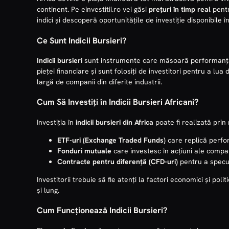
continent. Pe einvestitii.ro vei găsi
prețuri în timp real
pentr
indici și descoperă oportunitățile de investiție disponibile î
Ce Sunt Indicii Bursieri?
Indicii bursieri
sunt instrumente care măsoară performanța un
pieței financiare și sunt folosiți de investitori pentru a lua
largă de companii din diferite industrii.
Cum Să Investiți în Indicii Bursieri Africani?
Investiția în
indicii bursieri din Africa
poate fi realizată prin
ETF-uri (Exchange Traded Funds)
care replică perfor
Fonduri mutuale
care investesc în acțiuni ale compani
Contracte pentru diferență (CFD-uri)
pentru a specula
Investitorii trebuie să fie atenți la factori economici și poli
și lung.
Cum Funcționează Indicii Bursieri?