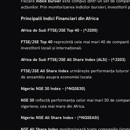
Fiecare
indice bursier
este compus dintr-un set de companii
acțiunilor. Prin monitorizarea indicilor bursieri, investitori
Principalii Indici Financiari din Africa
Africa de Sud:
FTSE/JSE Top 40
–
(^J200)
FTSE/JSE Top 40
reprezintă cele mai mari 40 de companii l
investitorii locali și internaționali.
Africa de Sud:
FTSE/JSE All Share Index (ALSI)
–
(^J203)
FTSE/JSE All Share Index
urmărește performanța tuturor co
de ansamblu asupra economiei locale.
Nigeria:
NSE 30 Index
–
(^NGSE30)
NSE 30
reflectă performanța celor mai mari 30 de companii 
nigeriene, cea mai mare din Africa.
Nigeria:
NSE All Share Index
–
(^NGSEASI)
NSE All Share Index
monitorizează toate companiile listate