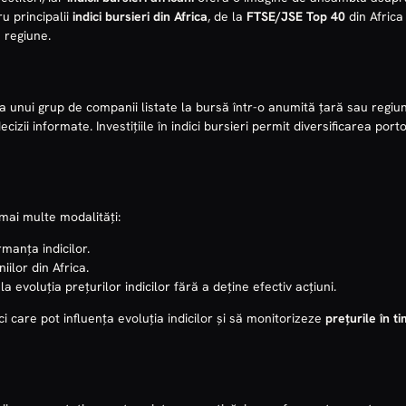
u principalii
indici bursieri din Africa
, de la
FTSE/JSE Top 40
din Africa
n regiune.
ui grup de companii listate la bursă într-o anumită țară sau regiune.
 decizii informate. Investițiile în indici bursieri permit diversificarea po
 mai multe modalități:
manța indicilor.
ilor din Africa.
 evoluția prețurilor indicilor fără a deține efectiv acțiuni.
tici care pot influența evoluția indicilor și să monitorizeze
prețurile în t