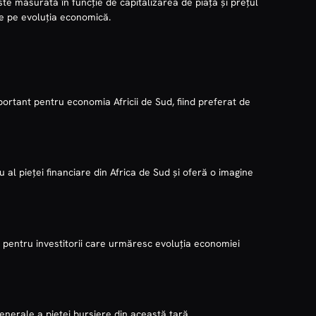
e măsurată în funcție de capitalizarea de piață și prețul
ate pe evoluția economică.
rtant pentru economia Africii de Sud, fiind preferat de
l pieței financiare din Africa de Sud și oferă o imagine
 pentru investitorii care urmăresc evoluția economiei
enerale a pieței bursiere din această țară.