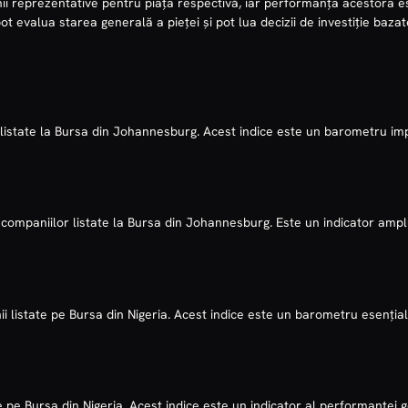
 reprezentative pentru piața respectivă, iar performanța acestora est
i pot evalua starea generală a pieței și pot lua decizii de investiție baz
istate la Bursa din Johannesburg. Acest indice este un barometru impo
mpaniilor listate la Bursa din Johannesburg. Este un indicator amplu a
listate pe Bursa din Nigeria. Acest indice este un barometru esențial
 pe Bursa din Nigeria. Acest indice este un indicator al performanței g