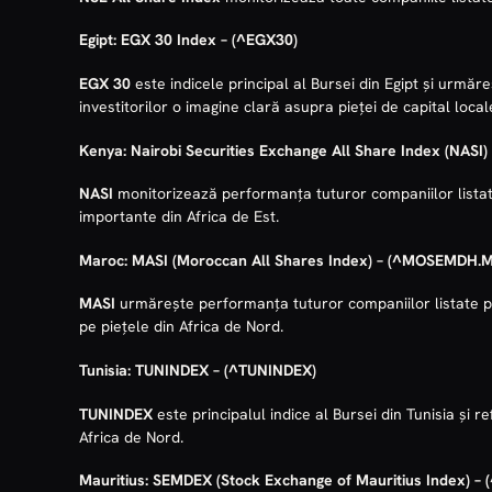
Egipt:
EGX 30 Index
–
(^EGX30)
EGX 30
este indicele principal al Bursei din Egipt și urm
investitorilor o imagine clară asupra pieței de capital local
Kenya:
Nairobi Securities Exchange All Share Index (NASI)
NASI
monitorizează performanța tuturor companiilor listat
importante din Africa de Est.
Maroc:
MASI (Moroccan All Shares Index)
–
(^MOSEMDH.M
MASI
urmărește performanța tuturor companiilor listate pe
pe piețele din Africa de Nord.
Tunisia:
TUNINDEX
–
(^TUNINDEX)
TUNINDEX
este principalul indice al Bursei din Tunisia și 
Africa de Nord.
Mauritius:
SEMDEX (Stock Exchange of Mauritius Index)
–