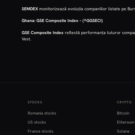
SEMDEX
monitorizează evoluția companiilor listate pe Burs
Ghana:
GSE Composite Index
–
(^GGSECI)
GSE Composite Index
reflectă performanța tuturor compani
Vest.
STOCKS
CRYPTO
Romania stocks
Bitcoin
US stocks
Ethereum
France stocks
Solana